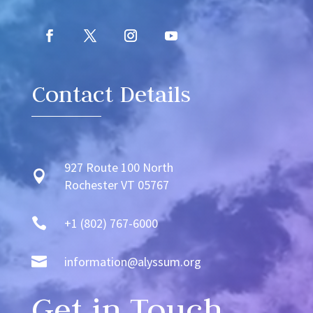
Contact Details
927 Route 100 North

Rochester VT 05767

+1 (802) 767-6000

information@alyssum.org
Get in Touch