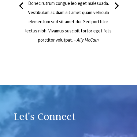
Donec rutrum congue leo eget malesuada.
Vestibulum ac diam sit amet quam vehicula
elementum sed sit amet dui. Sed porttitor
lectus nibh. Vivamus suscipit tortor eget felis
porttitor volutpat.
– Ally McCain
Video
Player
Let's Connect